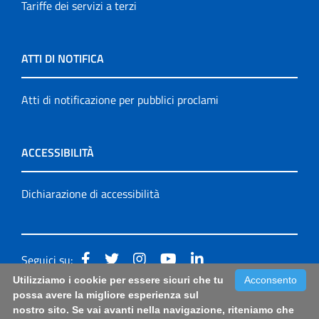
Tariffe dei servizi a terzi
ATTI DI NOTIFICA
Atti di notificazione per pubblici proclami
ACCESSIBILITÀ
Dichiarazione di accessibilità
Seguici su:
Utilizziamo i cookie per essere sicuri che tu
Acconsento
Accessibilità: form di segnalazione di prima istanza per
possa avere la migliore esperienza sul
nostro sito. Se vai avanti nella navigazione, riteniamo che
questa pagina
|
Note Legali
|
Sitemap