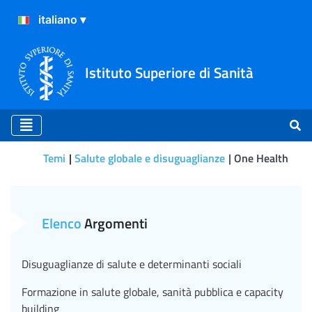
Istituto Superiore di Sanità
Temi
Salute globale e disuguaglianze
One Health
One Health
Elenco
Argomenti
Disuguaglianze di salute e determinanti sociali
Formazione in salute globale, sanità pubblica e capacity
building