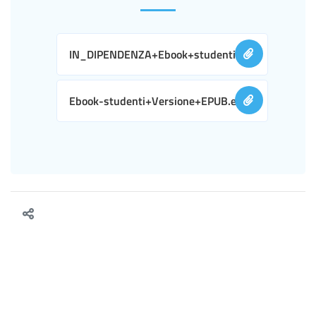
IN_DIPENDENZA+Ebook+studenti.pdf
Ebook-studenti+Versione+EPUB.epub