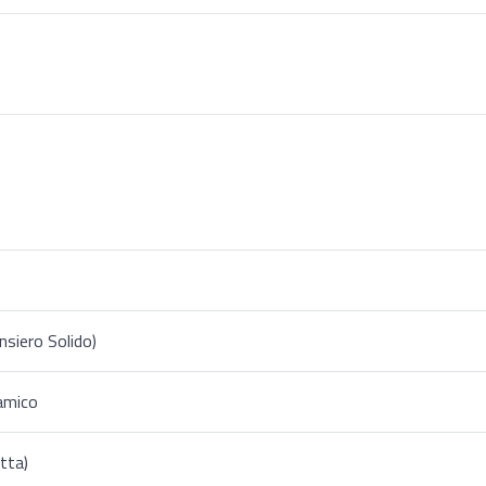
nsiero Solido)
amico
tta)