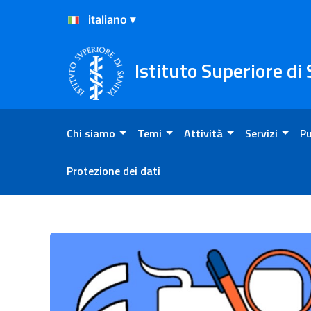
Salta al Contenuto
Salta al Footer
Istituto Superiore di
Chi siamo
Temi
Attività
Servizi
Pu
Protezione dei dati
Progetti esterni