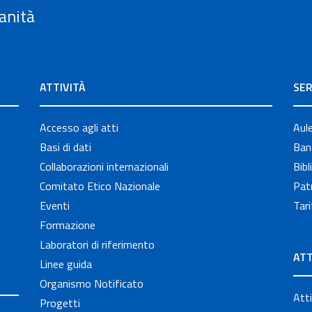
anità
ATTIVITÀ
SER
Accesso agli atti
Aul
Basi di dati
Band
Collaborazioni internazionali
Bibl
Comitato Etico Nazionale
Patr
Eventi
Tari
Formazione
Laboratori di riferimento
ATT
Linee guida
Organismo Notificato
Atti
Progetti