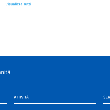
Visualizza Tutti
anità
ATTIVITÀ
SER