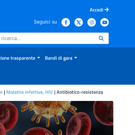
Accedi
Seguici su
ione trasparente
Bandi di gara
mi
Malattie infettive, HIV
Antibiotico-resistenza