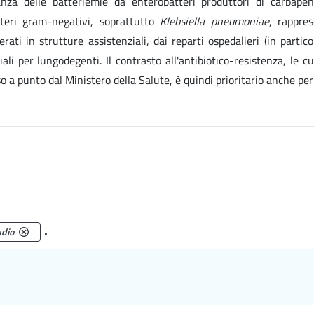
lianza delle batteriemie da enterobatteri produttori di carbape
teri gram-negativi, soprattutto
Klebsiella pneumoniae
, rappre
rati in strutture assistenziali, dai reparti ospedalieri (in partico
ali per lungodegenti. Il contrasto all'antibiotico-resistenza, le cu
 a punto dal Ministero della Salute, è quindi prioritario anche per 
.
dio