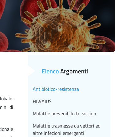
Elenco
Argomenti
Antibiotico-resistenza
lobale.
HIV/AIDS
mini di
Malattie prevenibili da vaccino
Malattie trasmesse da vettori ed
zionale
altre infezioni emergenti