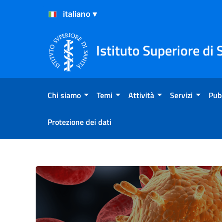
Salta al Contenuto
Salta al Footer
Istituto Superiore di 
Chi siamo
Temi
Attività
Servizi
Pub
Protezione dei dati
Antibiotico-resistenza