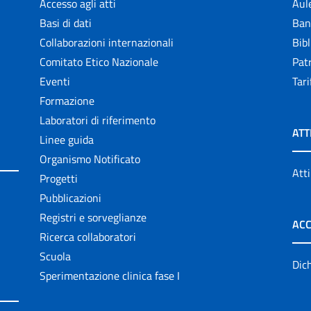
Accesso agli atti
Aul
Basi di dati
Ban
Collaborazioni internazionali
Bibl
Comitato Etico Nazionale
Patr
Eventi
Tari
Formazione
Laboratori di riferimento
ATT
Linee guida
Organismo Notificato
Atti
Progetti
Pubblicazioni
Registri e sorveglianze
ACC
Ricerca collaboratori
Scuola
Dich
Sperimentazione clinica fase I