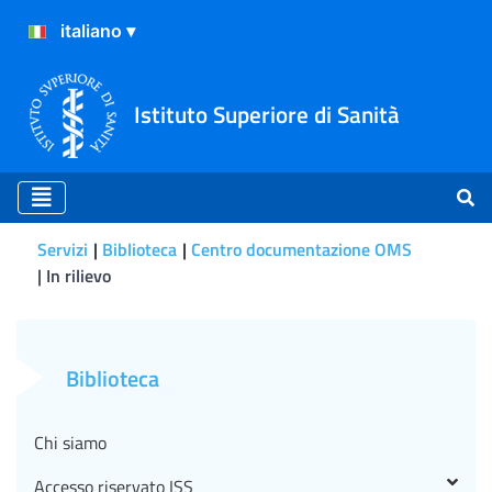
Istituto Superiore di Sanità
Servizi
Biblioteca
Centro documentazione OMS
In rilievo
Giugno 2023 - Giornata mo
Biblioteca
Chi siamo
Accesso riservato ISS