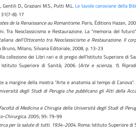
., Gentili D., Graziani M.S., Putti M.L.
Le tavole canoviane della Bib
31(7-8): 17
tistes de la Renaissance au Romantisme
. Paris, Éditions Hazan, 20
ani. Tra Neoclassicismo e Restaurazione. La “memoria del futuro
italiana dell’Ottocento tra Neoclassicismo e Restaurazione. Il cor
o Bruno, Milano, Silvana Editoriale, 2008, p. 13-23
 collezione dei Libri rari e di pregio dell'Istituto Superiore di Sa
: Istituto Superiore di Sanità; 2006. (
Arte e scienza, 1
). Ripro
note a margine della mostra "Arte e anatomia al tempo di Canova".
niversità degli Studi di Perugia che pubblicano gli Atti della Ac
Facoltà di Medicina e Chirugia della Università degli Studi di Peru
co-Chirurgica
. 2005; 95: 79-99
erca per la salute di tutti. 1934-2004
. Roma: Istituto Superiore di 