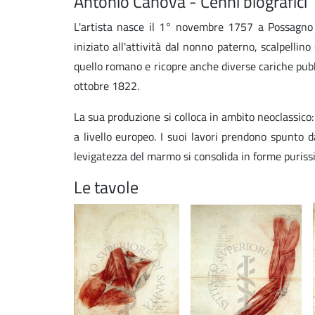
Antonio Canova - Cenni biografici
L'artista nasce il 1° novembre 1757 a Possagno (
iniziato all'attività dal nonno paterno, scalpellin
quello romano e ricopre anche diverse cariche pubb
ottobre 1822.
La sua produzione si colloca in ambito neoclassico: è
a livello europeo. I suoi lavori prendono spunto d
levigatezza del marmo si consolida in forme puriss
Le tavole