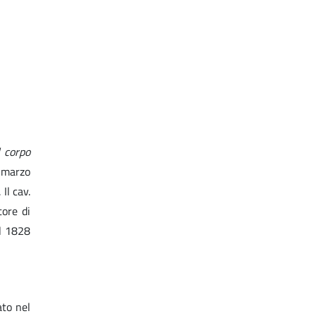
l corpo
l marzo
Il cav.
tore di
l 1828
ato nel