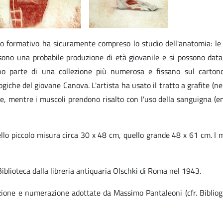
orso formativo ha sicuramente compreso lo studio dell'anatomia: le
ono una probabile produzione di età giovanile e si possono dat
o parte di una collezione più numerosa e fissano sul cartonc
iche del giovane Canova. L'artista ha usato il tratto a grafite (ne
ie, mentre i muscoli prendono risalto con l'uso della sanguigna (e
llo piccolo misura circa 30 x 48 cm, quello grande 48 x 61 cm. I 
Biblioteca dalla libreria antiquaria Olschki di Roma nel 1943.
ione e numerazione adottate da Massimo Pantaleoni (cfr. Bibliog