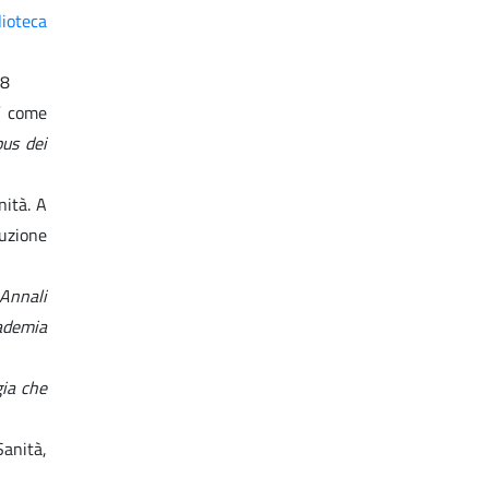
lioteca
08
” come
pus dei
nità. A
duzione
Annali
cademia
gia che
Sanità,