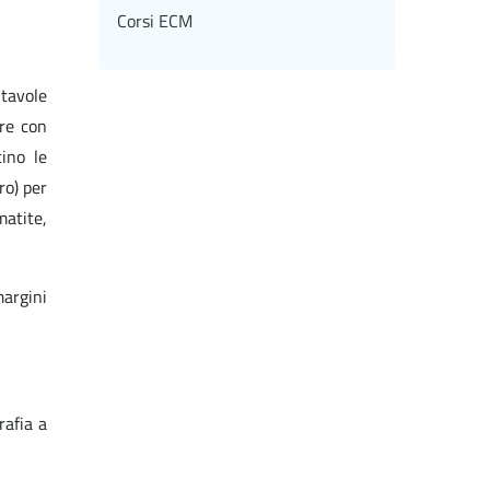
Corsi ECM
 tavole
are con
ino le
ro) per
matite,
margini
rafia a