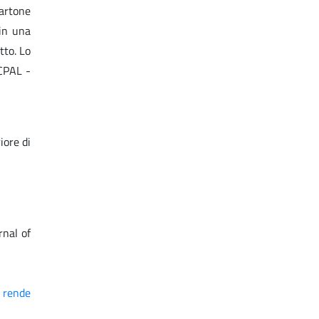
artone
 in una
tto. Lo
RCPAL -
iore di
rnal of
e rende