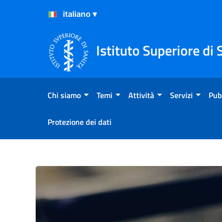
Salta al Contenuto
Salta al Footer
Istituto Superiore di 
Chi siamo
Temi
Attività
Servizi
Pub
Protezione dei dati
Le tavole del Canova