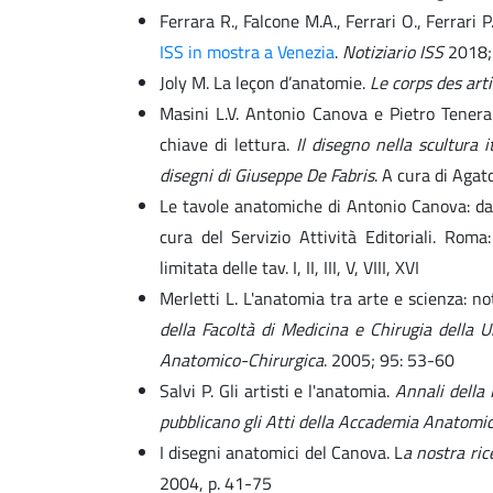
Ferrara R., Falcone M.A., Ferrari O., Ferrari P
ISS in mostra a Venezia
.
Notiziario ISS
2018; 
Joly M. La leçon d’anatomie.
Le corps des ar
Masini L.V. Antonio Canova e Pietro Tener
chiave di lettura.
Il disegno nella scultura 
disegni di Giuseppe De Fabris
. A cura di Agat
Le tavole anatomiche di Antonio Canova: dalla
cura del Servizio Attività Editoriali. Roma
limitata delle tav. I, II, III, V, VIII, XVI
Merletti L. L'anatomia tra arte e scienza: 
della Facoltà di Medicina e Chirugia della U
Anatomico-Chirurgica
. 2005; 95: 53-60
Salvi P. Gli artisti e l'anatomia.
Annali della 
pubblicano gli Atti della Accademia Anatomi
I disegni anatomici del Canova. L
a nostra ric
2004, p. 41-75