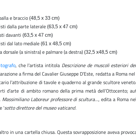
spalla e braccio
(48,5 x 33 cm)
isti dalla parte laterale
(63,5 x 47 cm)
isti davanti
(63,5 x 47 cm)
isti dal lato mediale
(61 x 48,5 cm)
ia dorsale (a sinistra) e palmare (a destra)
(32,5 x48,5 cm)
tografo
, che l’artista intitola
Descrizione de muscoli esteriori de
iarazione a firma del Cavalier Giuseppe D’Este, redatta a Roma ne
rio l’attribuzione di tavole e quaderno al grande scultore veneto. 
perti d’arte di ambito romano della prima metà dell’Ottocento; au
… Massimiliano Laboreur professore di scultura…
, edita a Roma ne
e '
sotto direttore del museo vaticano
'.
’altro in una cartella chiusa. Questa sovrapposizione aveva provoc