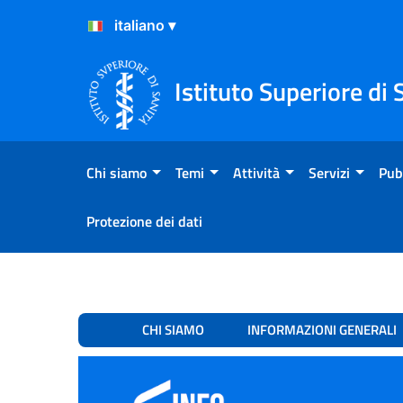
Salta al Contenuto
Salta al Footer
Istituto Superiore di 
Chi siamo
Temi
Attività
Servizi
Pub
Protezione dei dati
Infointersex Copertina
CHI SIAMO
INFORMAZIONI GENERALI