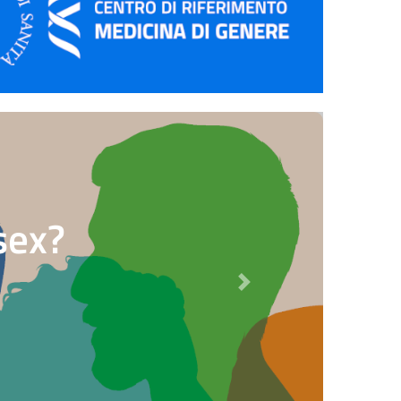
sex?
Next