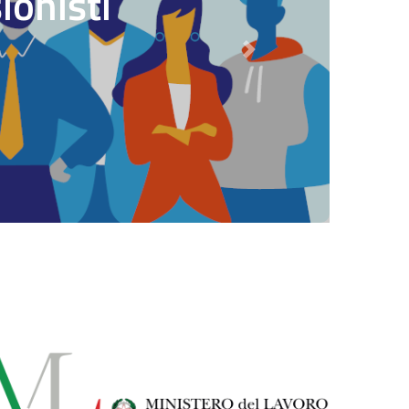
ionisti
Next