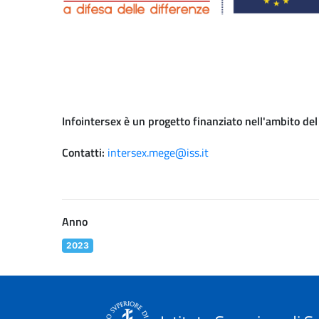
Infointersex è un progetto finanziato nell'ambito d
Contatti:
intersex.mege@iss.it
Anno
2023