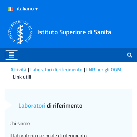
Istituto Superiore di Sanità
Attività
Laboratori di riferimento
LNR per gli OGM
Link utili
Link utili
Laboratori
di riferimento
Chi siamo
Il laboratorio nazionale di riferimento