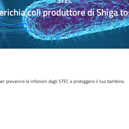
STEC
richia coli produttore di Shiga t
per prevenire le infezioni dagli STEC e proteggere il tuo bambino.