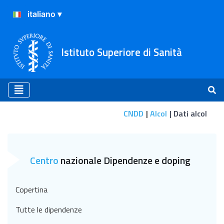
Istituto Superiore di Sanità
CNDD
Alcol
Dati alcol
Dati alcol
Centro
nazionale Dipendenze e doping
Copertina
Tutte le dipendenze