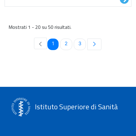
Mostrati 1 - 20 su 50 risultati.
Pagina
Pagina
Pagina
1
2
3
Istituto Superiore di Sanità