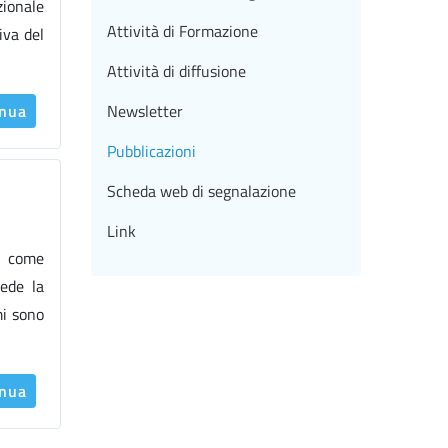
zionale
Attività di Formazione
iva del
Attività di diffusione
inua
Newsletter
Pubblicazioni
Scheda web di segnalazione
Link
tà come
ede la
mi sono
inua