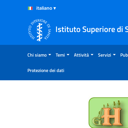
Salta al Contenuto
Salta al Footer
Istituto Superiore di 
Chi siamo
Temi
Attività
Servizi
Pub
Protezione dei dati
Pubblicazioni