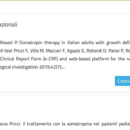
azionali
, Roazzi P. Somatropin therapy in italian adults with growth defi
text Pricci F, Villa M, Maccari F, Agazio E, Rotondi D, Panei P, Ro
 Clinical Report Form (e-CRF) and web-based platform for the n
gical investigation 2019;42(7):...
Cont
avia Pricci. Il trattamento con la somatropina nei pazienti pediat