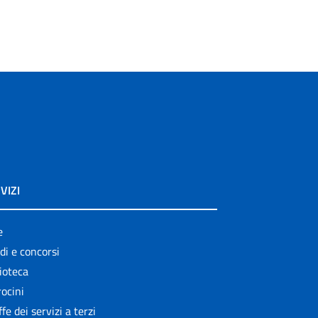
VIZI
e
di e concorsi
ioteca
ocini
ffe dei servizi a terzi