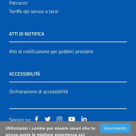
Patrocini
Tariffe dei servizi a terzi
ATTI DI NOTIFICA
Atti di notificazione per pubblici proclami
ACCESSIBILITÀ
Dichiarazione di accessibilità
Seguici su:
Utilizziamo i cookie per essere sicuri che tu
Acconsento
Accessibilità: form di segnalazione di prima istanza per
possa avere la migliore esperienza sul