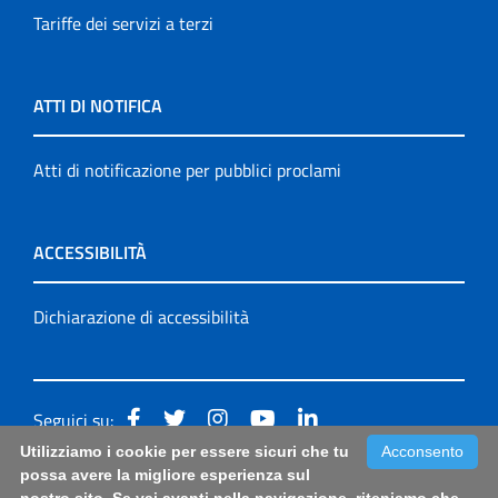
Tariffe dei servizi a terzi
ATTI DI NOTIFICA
Atti di notificazione per pubblici proclami
ACCESSIBILITÀ
Dichiarazione di accessibilità
Seguici su:
Utilizziamo i cookie per essere sicuri che tu
Acconsento
Accessibilità: form di segnalazione di prima istanza per
possa avere la migliore esperienza sul