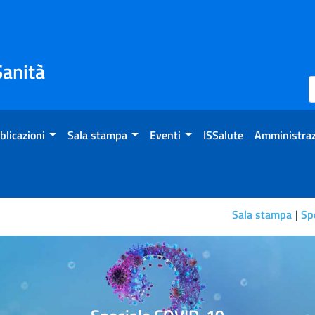
Sanità
blicazioni
Sala stampa
Eventi
ISSalute
Amministraz
Sala stampa
Sp
la casa