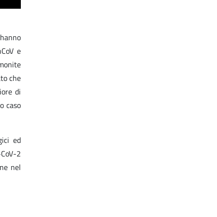
 hanno
nCoV e
lmonite
ato che
iore di
mo caso
gici ed
S-CoV-2
one nel