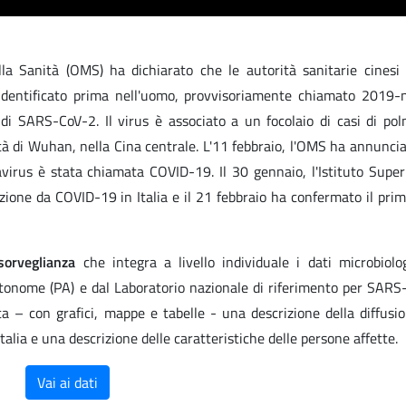
la Sanità (OMS) ha dichiarato che le autorità sanitarie cinesi
identificato prima nell'uomo, provvisoriamente chiamato 2019-
 di SARS-CoV-2. Il virus è associato a un focolaio di casi di po
ttà di Wuhan, nella Cina centrale. L'11 febbraio, l'OMS ha annunci
virus è stata chiamata COVID-19. Il 30 gennaio, l'Istituto Super
ezione da COVID-19 in Italia e il 21 febbraio ha confermato il pri
sorveglianza
che integra a livello individuale i dati microbiolo
Autonome (PA) e dal Laboratorio nazionale di riferimento per SAR
rta – con grafici, mappe e tabelle - una descrizione della diffusi
alia e una descrizione delle caratteristiche delle persone affette.
Vai ai dati