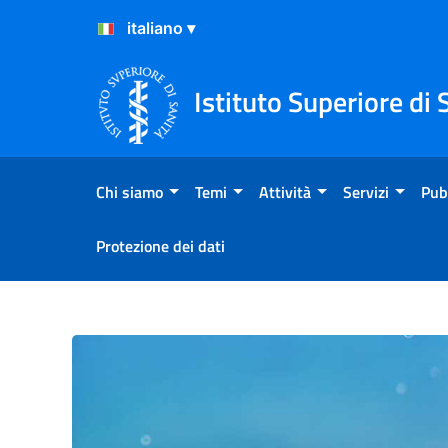
Salta al Contenuto
Salta al Footer
Istituto Superiore di 
Chi siamo
Temi
Attività
Servizi
Pub
Protezione dei dati
Come pulire e disinfettare 