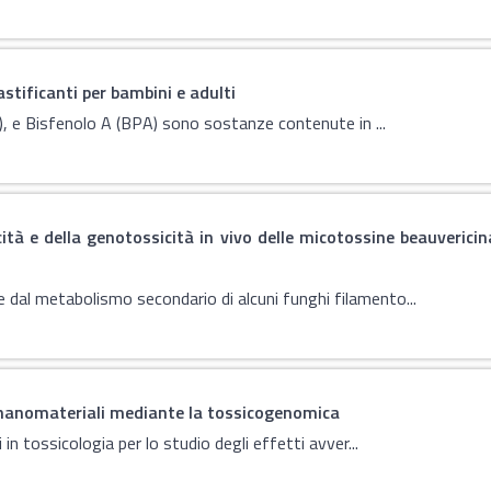
lastificanti per bambini e adulti
P), e Bisfenolo A (BPA) sono sostanze contenute in ...
ità e della genotossicità in vivo delle micotossine beauvericin
dal metabolismo secondario di alcuni funghi filamento...
e nanomateriali mediante la tossicogenomica
in tossicologia per lo studio degli effetti avver...