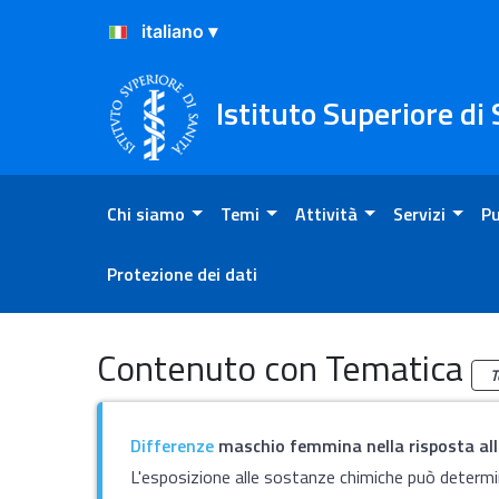
Salta al Contenuto
Salta al Footer
Istituto Superiore di
Chi siamo
Temi
Attività
Servizi
Pu
Protezione dei dati
Archivio
Contenuto con Tematica
T
Differenze
maschio femmina nella risposta all
L'esposizione alle sostanze chimiche può determina