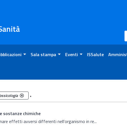
 Sanità
bblicazioni
Sala stampa
Eventi
ISSalute
Amminist
.
ossicologia
e sostanze chimiche
re effetti avversi differenti nell'organismo in re...