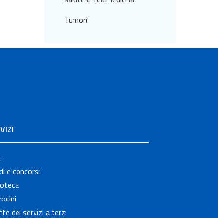
Tumori
VIZI
e
i e concorsi
ioteca
ocini
ffe dei servizi a terzi