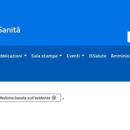
 Sanità
bblicazioni
Sala stampa
Eventi
ISSalute
Amminist
.
edicina basata sull’evidenza