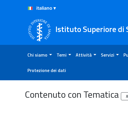
Salta al Contenuto
Salta al Footer
Istituto Superiore di
Chi siamo
Temi
Attività
Servizi
Pu
Protezione dei dati
Archivio
Contenuto con Tematica
M