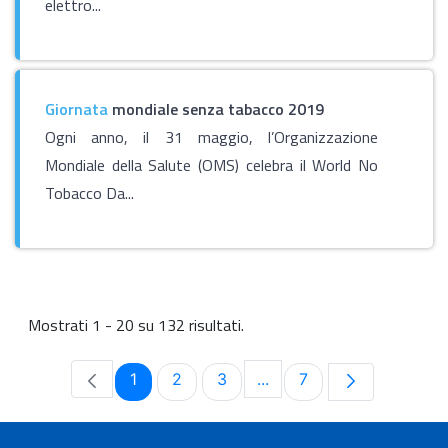
elettro...
Giornata
mondiale senza tabacco 2019
Ogni anno, il 31 maggio, l’Organizzazione
Mondiale della Salute (OMS) celebra il World No
Tobacco Da...
Mostrati 1 - 20 su 132 risultati.
Pagina
Pagina
Pagina
Pagina
1
2
3
...
7
Pagine intermedie Use T