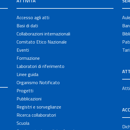
ATTIVITÀ
SER
Accesso agli atti
Aul
Basi di dati
Band
Collaborazioni internazionali
Bibl
Comitato Etico Nazionale
Patr
Eventi
Tari
Formazione
Laboratori di riferimento
ATT
Linee guida
Organismo Notificato
Atti
Progetti
Pubblicazioni
Registri e sorveglianze
ACC
Ricerca collaboratori
Scuola
Dich