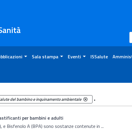
 Sanità
bblicazioni
Sala stampa
Eventi
ISSalute
Amminist
.
alute del bambino e inquinamento ambientale
lastificanti per bambini e adulti
P), e Bisfenolo A (BPA) sono sostanze contenute in ...