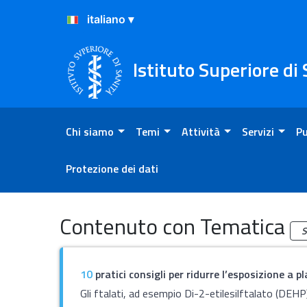
Salta al Contenuto
Salta al Footer
Istituto Superiore di
Chi siamo
Temi
Attività
Servizi
Pu
Protezione dei dati
Archivio
Contenuto con Tematica
S
10
pratici consigli per ridurre l’esposizione a p
Gli ftalati, ad esempio Di-2-etilesilftalato (DEH