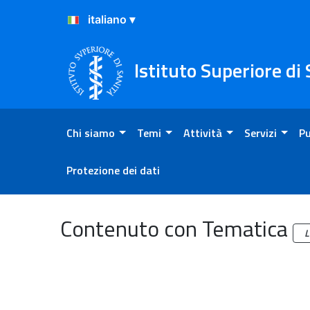
Salta al Contenuto
Salta al Footer
Istituto Superiore di
Chi siamo
Temi
Attività
Servizi
Pu
Protezione dei dati
Archivio
Contenuto con Tematica
L