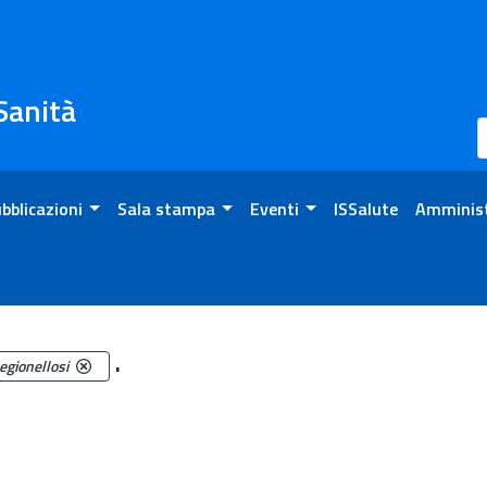
 Sanità
bblicazioni
Sala stampa
Eventi
ISSalute
Amminist
.
egionellosi