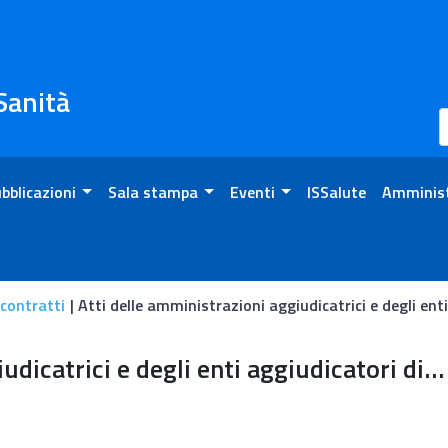
 Sanità
bblicazioni
Sala stampa
Eventi
ISSalute
Amminist
 contratti
Atti delle amministrazioni aggiudicatrici e degli en
aggiudicatrici e degli enti
Atti delle amministrazioni aggiudicatrici e degli enti aggiudicatori distintamente per ogni procedura