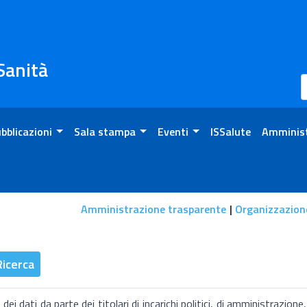
 Sanità
bblicazioni
Sala stampa
Eventi
ISSalute
Amminist
Amministrazione trasparente
Organizzazion
nicazione dei dati
Ricerca
dati da parte dei titolari di incarichi politici, di amministrazione,