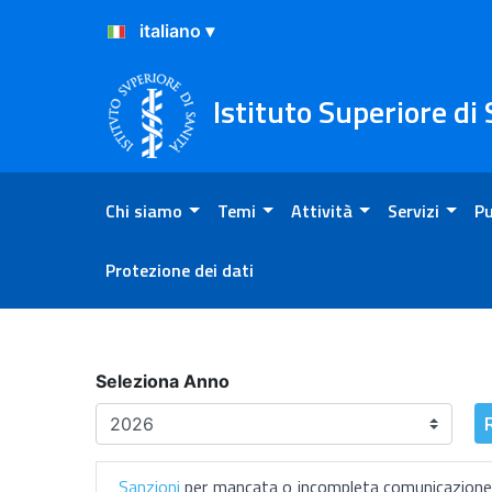
Salta al Contenuto
Salta al Footer
Istituto Superiore di
Chi siamo
Temi
Attività
Servizi
Pu
Protezione dei dati
Sanzioni per mancata comu
Seleziona Anno
Sanzioni
per mancata o incompleta comunicazione dei 