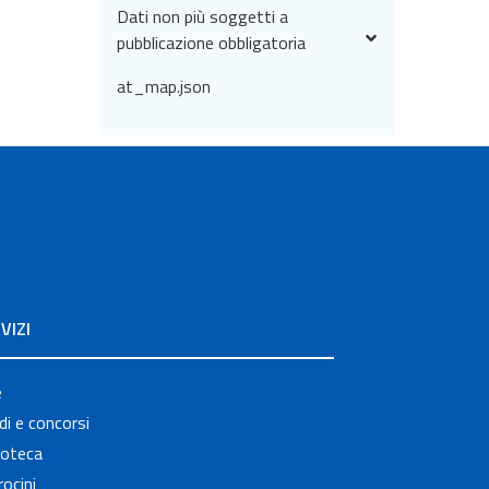
Dati non più soggetti a
pubblicazione obbligatoria
at_map.json
VIZI
e
i e concorsi
ioteca
ocini