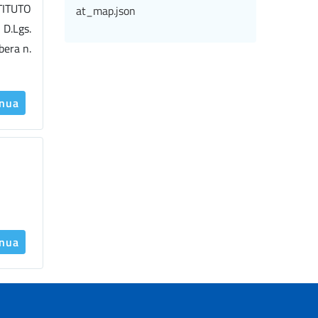
STITUTO
at_map.json
D.Lgs.
bera n.
inua
inua