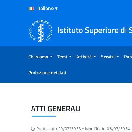
Salta al Contenuto
Salta al Footer
Istituto Superiore di 
Chi siamo
Temi
Attività
Servizi
Pub
Protezione dei dati
Atti generali
ATTI GENERALI
Pubblicato 29/07/2023 -
Modificato 03/07/2024