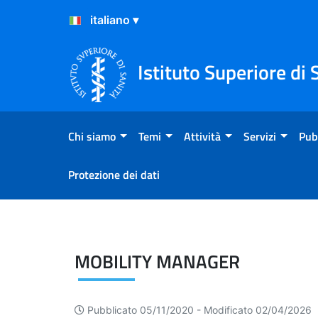
Salta al Contenuto
Salta al Footer
Istituto Superiore di 
Chi siamo
Temi
Attività
Servizi
Pub
Protezione dei dati
Benessere organizzativo
MOBILITY MANAGER
Pubblicato 05/11/2020 -
Modificato 02/04/2026