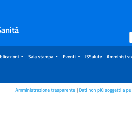
Sanità
blicazioni
Sala stampa
Eventi
ISSalute
Amministraz
Amministrazione trasparente
Dati non più soggetti a pu