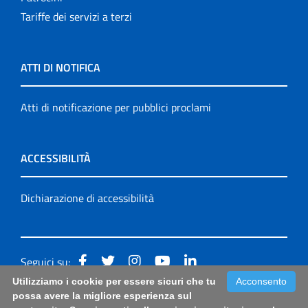
Tariffe dei servizi a terzi
ATTI DI NOTIFICA
Atti di notificazione per pubblici proclami
ACCESSIBILITÀ
Dichiarazione di accessibilità
Seguici su:
Utilizziamo i cookie per essere sicuri che tu
Acconsento
Accessibilità: form di segnalazione di prima istanza per
possa avere la migliore esperienza sul