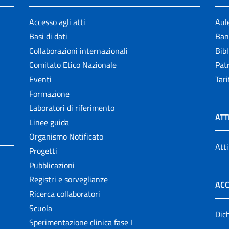
Accesso agli atti
Aul
Basi di dati
Ban
Collaborazioni internazionali
Bibl
Comitato Etico Nazionale
Patr
Eventi
Tari
Formazione
Laboratori di riferimento
ATT
Linee guida
Organismo Notificato
Atti
Progetti
Pubblicazioni
Registri e sorveglianze
ACC
Ricerca collaboratori
Scuola
Dich
Sperimentazione clinica fase I