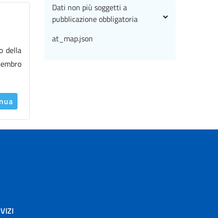
Dati non più soggetti a
pubblicazione obbligatoria
at_map.json
 della
Membro
inua
VIZI