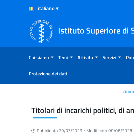
Salta al Contenuto
Salta al Footer
Istituto Superiore di 
Chi siamo
Temi
Attività
Servizi
Pub
Protezione dei dati
Ammi
Titolari di incarichi politic
Titolari di incarichi politici, d
Pubblicato 29/07/2023 -
Modificato 09/06/2026