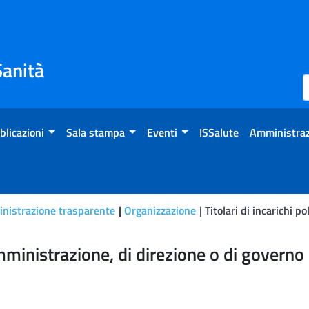
Sanità
blicazioni
Sala stampa
Eventi
ISSalute
Amministraz
nistrazione trasparente
Organizzazione
Titolari di incarichi po
i, di amministrazione, di dir
i amministrazione, di direzione o di governo