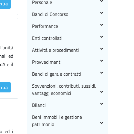
Personale
inua
Bandi di Concorso
Performance
Enti controllati
l’unità
Attività e procedimenti
nali ed
Provvedimenti
dA e il
Bandi di gara e contratti
Sovvenzioni, contributi, sussidi,
inua
vantaggi economici
Bilanci
Beni immobili e gestione
patrimonio
to ed i