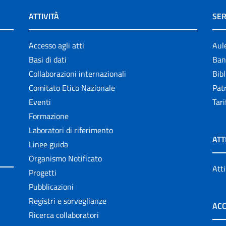
ATTIVITÀ
SER
Accesso agli atti
Aul
Basi di dati
Ban
Collaborazioni internazionali
Bibl
Comitato Etico Nazionale
Patr
Eventi
Tari
Formazione
Laboratori di riferimento
ATT
Linee guida
Organismo Notificato
Atti
Progetti
Pubblicazioni
Registri e sorveglianze
ACC
Ricerca collaboratori