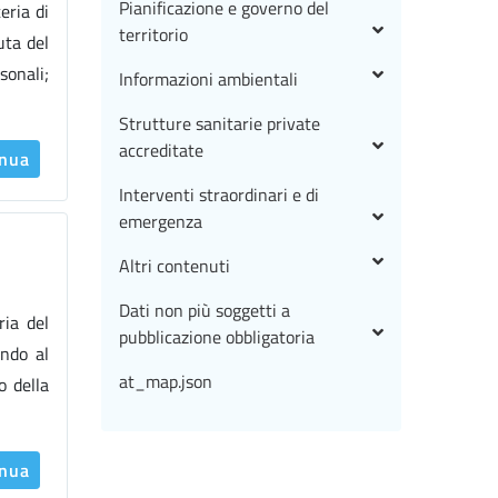
Pianificazione e governo del
eria di
territorio
uta del
sonali;
Informazioni ambientali
Strutture sanitarie private
accreditate
inua
Interventi straordinari e di
emergenza
Altri contenuti
Dati non più soggetti a
ria del
pubblicazione obbligatoria
endo al
at_map.json
o della
inua