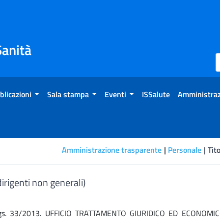
Sanità
blicazioni
Sala stampa
Eventi
ISSalute
Amministraz
Amministrazione trasparente
Personale
Tito
iali (dirigenti non generali)
(dirigenti non generali)
bis D.Lgs. 33/2013. UFFICIO TRATTAMENTO GIURIDICO ED ECONOMI