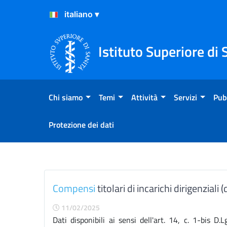
Salta al Contenuto
Salta al Footer
Istituto Superiore di 
Chi siamo
Temi
Attività
Servizi
Pub
Protezione dei dati
Titolari di incarichi dirigenz
Compensi
titolari di incarichi dirigenziali 
11/02/2025
Dati disponibili ai sensi dell'art. 14, c. 1-