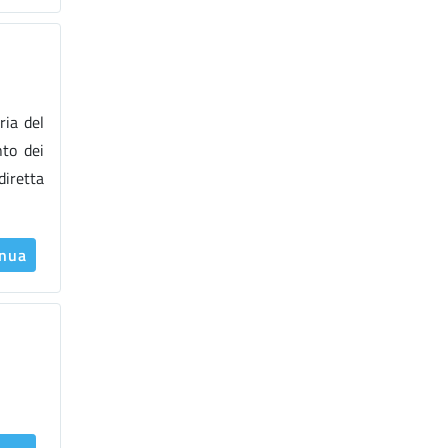
ria del
nto dei
diretta
inua