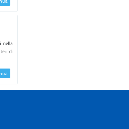
inua
i nella
teri di
inua