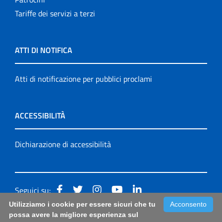
Tariffe dei servizi a terzi
ATTI DI NOTIFICA
Atti di notificazione per pubblici proclami
ACCESSIBILITÀ
Dichiarazione di accessibilità
Seguici su:
Utilizziamo i cookie per essere sicuri che tu
Acconsento
Accessibilità: form di segnalazione di prima istanza per
possa avere la migliore esperienza sul