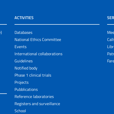
ACTIVITIES
SER
y)
Databases
Mee
National Ethics Committee
Cal
Events
Lib
International collaborations
Pat
Guidelines
Fare
Notified body
Phase 1 clinical trials
Projects
Pubblications
Reference laboratories
Registers and surveillance
School