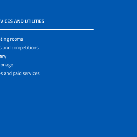
VICES AND UTILITIES
ting rooms
ls and competitions
rary
ronage
s and paid services