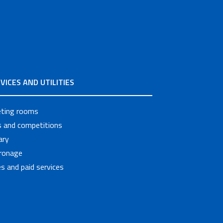
VICES AND UTILITIES
ting rooms
ls and competitions
ary
ronage
s and paid services