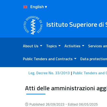
Skip to Content
Skip to Footer
Istituto Superiore di
About Us
Topics
Activities
Services an
Public Tenders and Contracts
Data protectio
Leg. Decree No. 33/2013
Public Tenders and 
Atti delle amministrazioni 
Published 26/09/2023 -
Edited 06/05/2025