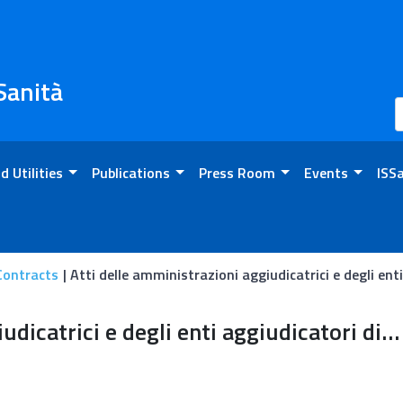
 Sanità
d Utilities
Publications
Press Room
Events
ISS
n
Contracts
Atti delle amministrazioni aggiudicatrici e degli en
aggiudicatrici e degli enti
Atti delle amministrazioni aggiudicatrici e degli enti aggiudicatori distintamente per ogni procedura