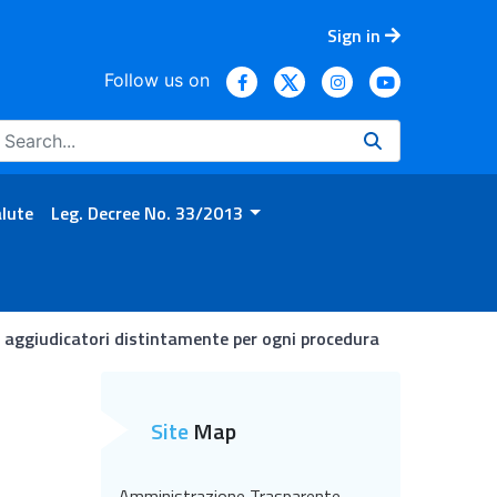
Sign in
Follow us on
alute
Leg. Decree No. 33/2013
ti aggiudicatori distintamente per ogni procedura
 aggiudicatori distintamente
Site
Map
Amministrazione Trasparente