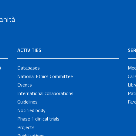
anità
ACTIVITIES
SER
)
Databases
Mee
National Ethics Committee
Cal
Events
Libr
International collaborations
Pat
Guidelines
Fare
Notified body
Phase 1 clinical trials
Projects
Pubblications