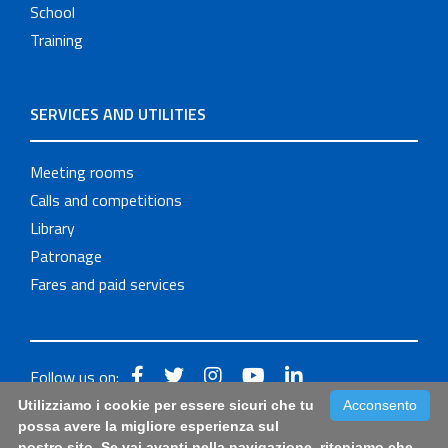
School
Training
SERVICES AND UTILITIES
Meeting rooms
Calls and competitions
Library
Patronage
Fares and paid services
Follow us on:
Utilizziamo i cookie per essere sicuri che tu
Acconsento
Accessibilità: form di segnalazione di prima istanza per
possa avere la migliore esperienza sul
nostro sito. Se vai avanti nella navigazione, riteniamo che