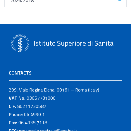
2026/2028
Istituto Superiore di Sanità
CONTACTS
299, Viale Regina Elena, 00161 – Roma (Italy)
VAT No.
03657731000
C.F.
80211730587
Phone:
06 4990 1
Fax:
06 4938 7118
PEC:
protocollo.centrale@pec.iss.it