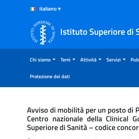
Salta al Contenuto
Salta al Footer
Istituto Superiore di 
Chi siamo
Temi
Attività
Servizi
Pub
Protezione dei dati
Avviso di mobilità per un p
Avviso di mobilità per un posto di P
Centro nazionale della Clinical G
Superiore di Sanità – codice conc