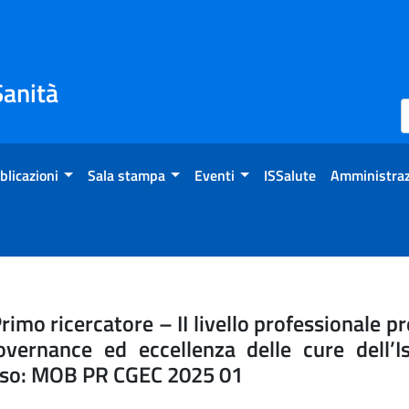
Sanità
blicazioni
Sala stampa
Eventi
ISSalute
Amministraz
osto di Primo ricercatore –
rimo ricercatore – II livello professionale pr
overnance ed eccellenza delle cure dell’Is
orso: MOB PR CGEC 2025 01