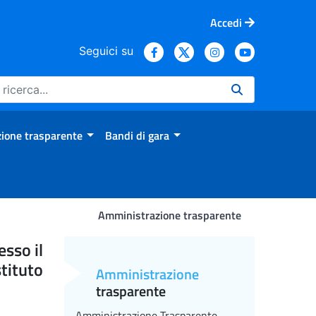
Accedi
Seguici su
ione trasparente
Bandi di gara
Amministrazione trasparente
 II livello professionale pr
esso il
tituto
Amministrazione
trasparente
Amministrazione Trasparente