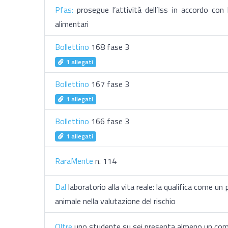
Pfas:
prosegue l’attività dell’Iss in accordo con 
alimentari
Bollettino
168 fase 3
1 allegati
Bollettino
167 fase 3
1 allegati
Bollettino
166 fase 3
1 allegati
RaraMente
n. 114
Dal
laboratorio alla vita reale: la qualifica come un
animale nella valutazione del rischio
​Oltre
uno studente su sei presenta almeno un comp