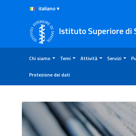
Salta al Contenuto
Salta al Footer
Istituto Superiore di
Chi siamo
Temi
Attività
Servizi
Pu
Protezione dei dati
Comunicati stampa