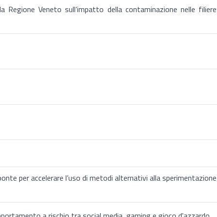
la Regione Veneto sull’impatto della contaminazione nelle filiere
 ponte per accelerare l’uso di metodi alternativi alla sperimentazione
ortamento a rischio tra social media, gaming e gioco d'azzardo