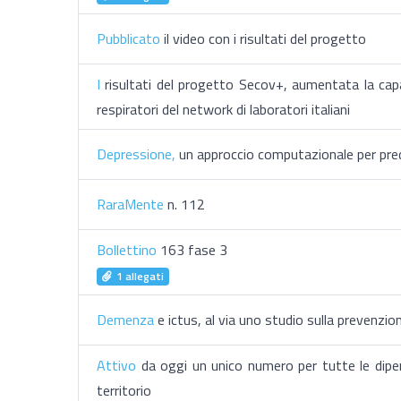
Pubblicato
il video con i risultati del progetto
I
risultati del progetto Secov+, aumentata la capa
respiratori del network di laboratori italiani
Depressione,
un approccio computazionale per predi
RaraMente
n. 112
Bollettino
163 fase 3
1 allegati
Demenza
e ictus, al via uno studio sulla prevenzion
Attivo
da oggi un unico numero per tutte le dipen
territorio